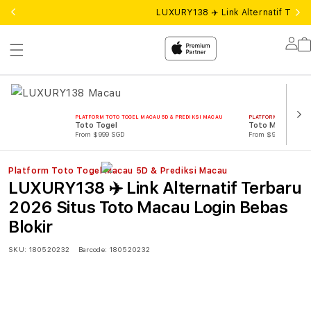
LUXURY138 ✈️ Link Alternatif Terb
Lo
in
PLATFORM TOTO TOGEL MACAU 5D & PREDIKSI MACAU
PLATFORM TOTO TOGEL
Toto Togel
Toto Macau
From $999 SGD
From $999 SGD
Platform Toto Togel Macau 5D & Prediksi Macau
LUXURY138 ✈️ Link Alternatif Terbaru
2026 Situs Toto Macau Login Bebas
Blokir
SKU:
180520232
Barcode:
180520232