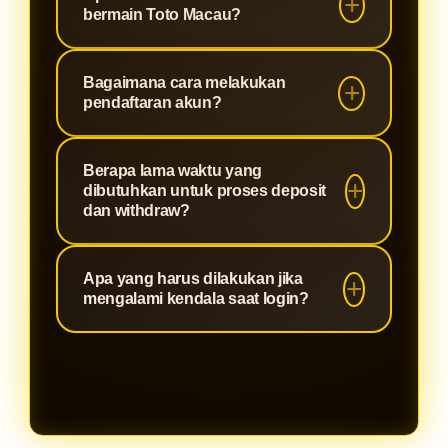
pengguna dapat mengakses situs
menyediakan akses login bebas
bermain Toto Macau?
secara langsung tanpa hambatan
blokir serta sistem keamanan data
Ya, LUXURY138 sangat aman untuk
pemblokiran internet positif. Dengan
yang sangat ketat untuk semua
Bagaimana cara melakukan
bermain Toto Macau. Kami
menggunakan link resmi terbaru,
pendaftaran akun?
membernya.
menggunakan enkripsi data tingkat
koneksi Anda tetap stabil dan
Anda cukup mengunjungi situs
tinggi untuk memastikan seluruh
terjaga keamanannya selama
Berapa lama waktu yang
resmi melalui link alternatif yang
transaksi dan informasi pribadi Anda
dibutuhkan untuk proses deposit
bermain.
dan withdraw?
tersedia, lalu klik tombol daftar. Isi
terlindungi sepenuhnya dari pihak
formulir pendaftaran dengan data
yang tidak bertanggung jawab.
Proses deposit dan withdraw di
diri yang valid seperti nama
Apa yang harus dilakukan jika
LUXURY138 sangat cepat.
mengalami kendala saat login?
rekening, nomor telepon, dan email
Biasanya hanya membutuhkan
untuk mempermudah proses
Jika Anda mengalami kendala saat
waktu kurang dari tiga menit selama
transaksi di kemudian hari.
login, silakan hubungi layanan
bank atau layanan pembayaran
pelanggan kami melalui fitur live
yang digunakan sedang tidak dalam
chat yang tersedia selama 24 jam