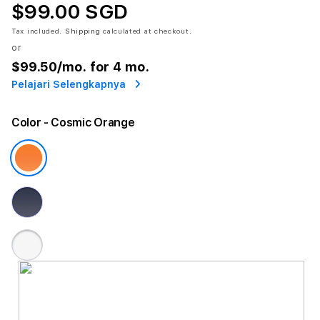
$99.00 SGD
Tax included.
Shipping
calculated at checkout.
or
$99.50
/mo. for 4 mo.
Pelajari Selengkapnya
Color
- Cosmic Orange