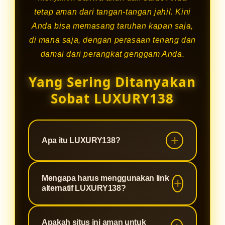
tetap aman dari tangan-tangan jahil. Kini
Anda bisa memasang taruhan kapan saja,
di mana saja, dengan perasaan tenang dan
damai dari perangkat genggam Anda.
Yang Sering Ditanyakan
Sobat LUXURY138
Apa itu LUXURY138?
LUXURY138 adalah platform
Mengapa harus menggunakan link
penyedia layanan permainan toto
alternatif LUXURY138?
online terpercaya yang fokus pada
Link alternatif diperlukan agar
kenyamanan pengguna dengan
Apakah situs ini aman untuk