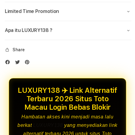
Limited Time Promotion
Apa itu LUXURY138 ?
Share
LUXURY138 ✈️ Link Alternatif
Terbaru 2026 Situs Toto
Macau Login Bebas Blokir
Hambatan akses kini menjadi masa lalu
berkat
LUXURY138
yang menyediakan link
alternatif terbaru 2026 untuk situs Toto