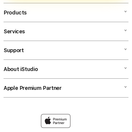
status gangguan atau maintenance.
penuh. Tim kami akan membantu
Products
memberikan solusi tercepat atau
memberikan link akses terbaru yang
Services
LUXURY138
sedang aktif.
Platform Toto
Support
AppleCare+
Platform Togel
Corporate
Toto Togel
About iStudio
My Account
LUXURY138
Agen Toto
Collection & Delivery
Elush Service Provider
Agen Togel
Apple Premium Partner
About Us
Returns & Exchanges
Financing Options
Toto Macau
Find an iStudio near you
Contact Us
Trade-in
Prediksi Macau
Why Shop at iStudio
FAQ
Travellerâ€™s Reservation
Elush Corporate Website
Privacy Policy