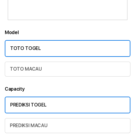
Model
TOTO TOGEL
TOTO MACAU
Capacity
PREDIKSI TOGEL
PREDIKSI MACAU