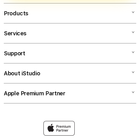
status gangguan atau maintenance.
penuh. Tim kami akan membantu
Products
memberikan solusi tercepat atau
memberikan link akses terbaru yang
Services
LUXURY138
sedang aktif.
Platform Toto
Support
AppleCare+
Platform Togel
Corporate
Toto Togel
About iStudio
My Account
LUXURY138
Agen Toto
Collection & Delivery
Elush Service Provider
Agen Togel
Apple Premium Partner
About Us
Returns & Exchanges
Financing Options
Toto Macau
Find an iStudio near you
Contact Us
Trade-in
Prediksi Macau
Why Shop at iStudio
FAQ
Travellerâ€™s Reservation
Elush Corporate Website
Privacy Policy