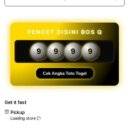
Decrease
Incr
quantity
quant
for
for
LUXURY138
LUX
✈️
✈️
PENCET DISINI BOS Q
Link
Link
Alternatif
Alter
Terbaru
Terb
9
9
9
9
2026
2026
Situs
Situs
Toto
Toto
Macau
Maca
Cek Angka Toto Togel
Login
Logi
Bebas
Beba
Blokir
Bloki
Get it fast
Pickup
Loading store