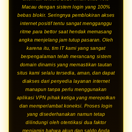
Macau dengan sistem login yang 100%
bebas blokir. Seringnya pemblokiran akses
internet positif tentu sangat mengganggu
ritme para bettor saat hendak memasang
angka menjelang jam tutup pasaran. Oleh
karena itu, tim IT kami yang sangat
berpengalaman telah merancang sistem
domain dinamis yang memastikan tautan
situs kami selalu tersedia, aman, dan dapat
diakses dari penyedia layanan internet
manapun tanpa perlu menggunakan
aplikasi VPN pihak ketiga yang merepotkan
dan memperlambat koneksi. Proses login
yang disederhanakan namun tetap
dilindungi oleh otentikasi dua faktor
menjamin bahwa akun dan saldo Anda