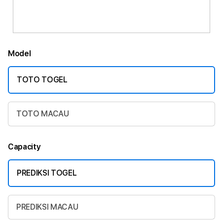
Model
TOTO TOGEL
TOTO MACAU
Capacity
PREDIKSI TOGEL
PREDIKSI MACAU