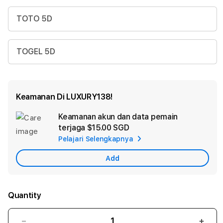
TOTO 5D
TOGEL 5D
Keamanan Di LUXURY138!
Keamanan akun dan data pemain
Ad
terjaga
$15.00 SGD
App
Pelajari Selengkapnya
Car
Add
Quantity