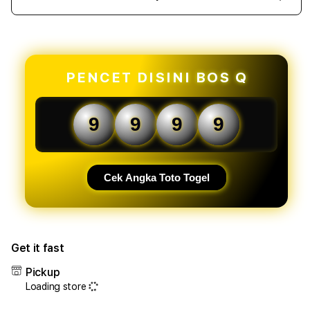
Decrease
Incr
quantity
quant
for
for
LUXURY138
LUX
✈️
✈️
PENCET DISINI BOS Q
Link
Link
Alternatif
Alter
Terbaru
Terb
9
9
9
9
2026
2026
Situs
Situs
Toto
Toto
Macau
Maca
Cek Angka Toto Togel
Login
Logi
Bebas
Beba
Blokir
Bloki
Get it fast
Pickup
Loading store