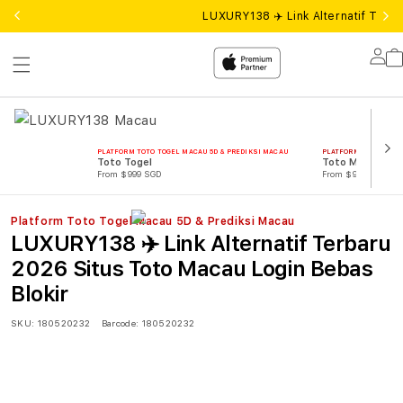
LUXURY138 ✈️ Link Alternatif Terb
Lo
in
PLATFORM TOTO TOGEL MACAU 5D & PREDIKSI MACAU
PLATFORM TOTO TOGEL
Toto Togel
Toto Macau
From $999 SGD
From $999 SGD
Platform Toto Togel Macau 5D & Prediksi Macau
LUXURY138 ✈️ Link Alternatif Terbaru
2026 Situs Toto Macau Login Bebas
Blokir
SKU:
180520232
Barcode:
180520232