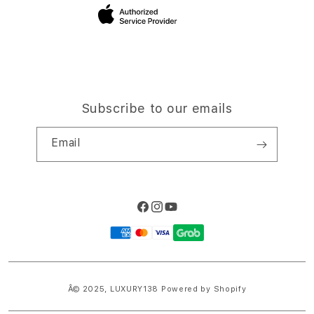
Site Terms of Use
Subscribe to our emails
Email
Facebook
Instagram
YouTube
Payment
methods
Â© 2025,
LUXURY138
Powered by Shopify