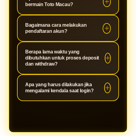
pengguna dapat mengakses situs
menyediakan akses login bebas
bermain Toto Macau?
secara langsung tanpa hambatan
blokir serta sistem keamanan data
Ya, LUXURY138 sangat aman untuk
pemblokiran internet positif. Dengan
yang sangat ketat untuk semua
Bagaimana cara melakukan
bermain Toto Macau. Kami
menggunakan link resmi terbaru,
pendaftaran akun?
membernya.
menggunakan enkripsi data tingkat
koneksi Anda tetap stabil dan
Anda cukup mengunjungi situs
tinggi untuk memastikan seluruh
terjaga keamanannya selama
Berapa lama waktu yang
resmi melalui link alternatif yang
transaksi dan informasi pribadi Anda
dibutuhkan untuk proses deposit
bermain.
dan withdraw?
tersedia, lalu klik tombol daftar. Isi
terlindungi sepenuhnya dari pihak
formulir pendaftaran dengan data
yang tidak bertanggung jawab.
Proses deposit dan withdraw di
diri yang valid seperti nama
Apa yang harus dilakukan jika
LUXURY138 sangat cepat.
mengalami kendala saat login?
rekening, nomor telepon, dan email
Biasanya hanya membutuhkan
untuk mempermudah proses
Jika Anda mengalami kendala saat
waktu kurang dari tiga menit selama
transaksi di kemudian hari.
login, silakan hubungi layanan
bank atau layanan pembayaran
pelanggan kami melalui fitur live
yang digunakan sedang tidak dalam
chat yang tersedia selama 24 jam