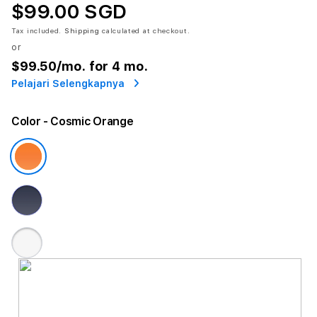
$99.00 SGD
Tax included.
Shipping
calculated at checkout.
or
$99.50
/mo. for 4 mo.
Pelajari Selengkapnya
Color
- Cosmic Orange