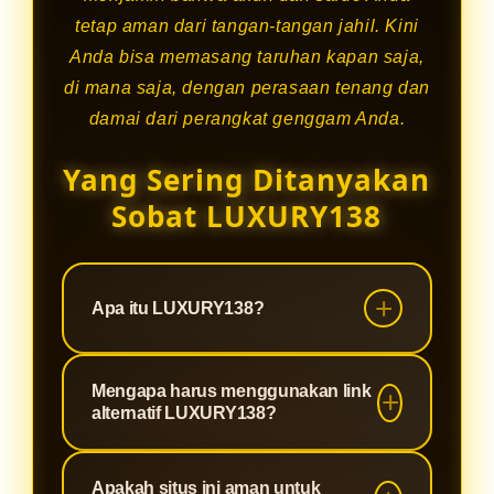
tetap aman dari tangan-tangan jahil. Kini
Anda bisa memasang taruhan kapan saja,
di mana saja, dengan perasaan tenang dan
damai dari perangkat genggam Anda.
Yang Sering Ditanyakan
Sobat LUXURY138
Apa itu LUXURY138?
LUXURY138 adalah platform
Mengapa harus menggunakan link
penyedia layanan permainan toto
alternatif LUXURY138?
online terpercaya yang fokus pada
Link alternatif diperlukan agar
kenyamanan pengguna dengan
Apakah situs ini aman untuk