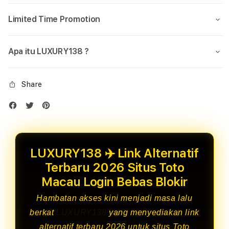
Limited Time Promotion
Apa itu LUXURY138 ?
Share
LUXURY138 ✈️ Link Alternatif
Terbaru 2026 Situs Toto
Macau Login Bebas Blokir
Hambatan akses kini menjadi masa lalu
berkat
LUXURY138
yang menyediakan link
alternatif terbaru 2026 untuk situs Toto