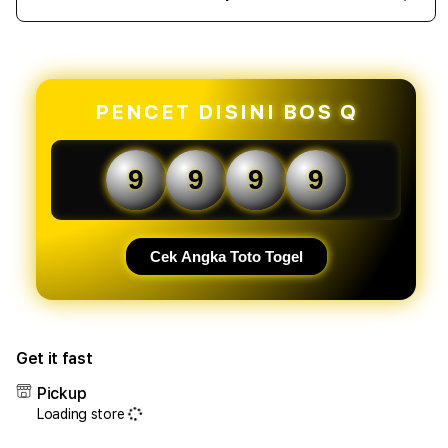
Decrease
Incr
quantity
quant
for
for
LUXURY138
LUX
✈️
✈️
PENCET DISINI BOS Q
Link
Link
Alternatif
Alter
Terbaru
Terb
9
9
9
9
2026
2026
Situs
Situs
Toto
Toto
Macau
Maca
Cek Angka Toto Togel
Login
Logi
Bebas
Beba
Blokir
Bloki
Get it fast
Pickup
Loading store