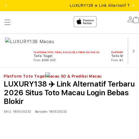
LUXURY138 ✈️ Link Alternatif Terb
Lo
in
PLATFORM TOTO TOGEL MACAU 5D & PREDIKSI MACAU
PLATFORM TOTO TOGEL
Toto Togel
Toto Macau
From $999 SGD
From $999 SGD
Platform Toto Togel Macau 5D & Prediksi Macau
LUXURY138 ✈️ Link Alternatif Terbaru
2026 Situs Toto Macau Login Bebas
Blokir
SKU:
180520232
Barcode:
180520232