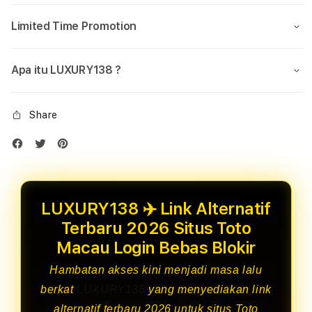
Limited Time Promotion
Apa itu LUXURY138 ?
Share
LUXURY138 ✈️ Link Alternatif
Terbaru 2026 Situs Toto
Macau Login Bebas Blokir
Hambatan akses kini menjadi masa lalu
berkat
LUXURY138
yang menyediakan link
alternatif terbaru 2026 untuk situs Toto