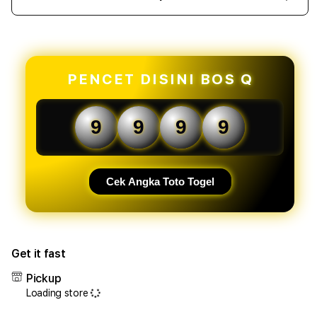
Decrease
Incr
quantity
quant
for
for
LUXURY138
LUX
✈️
✈️
PENCET DISINI BOS Q
Link
Link
Alternatif
Alter
Terbaru
Terb
9
9
9
9
2026
2026
Situs
Situs
Toto
Toto
Macau
Maca
Cek Angka Toto Togel
Login
Logi
Bebas
Beba
Blokir
Bloki
Get it fast
Pickup
Loading store