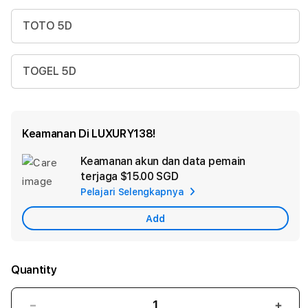
TOTO 5D
TOGEL 5D
Keamanan Di LUXURY138!
Keamanan akun dan data pemain
Ad
terjaga
$15.00 SGD
App
Pelajari Selengkapnya
Car
Add
Quantity