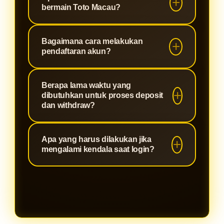
pengguna dapat mengakses situs
menyediakan akses login bebas
bermain Toto Macau?
secara langsung tanpa hambatan
blokir serta sistem keamanan data
Ya, LUXURY138 sangat aman untuk
pemblokiran internet positif. Dengan
yang sangat ketat untuk semua
Bagaimana cara melakukan
bermain Toto Macau. Kami
menggunakan link resmi terbaru,
pendaftaran akun?
membernya.
menggunakan enkripsi data tingkat
koneksi Anda tetap stabil dan
Anda cukup mengunjungi situs
tinggi untuk memastikan seluruh
terjaga keamanannya selama
Berapa lama waktu yang
resmi melalui link alternatif yang
transaksi dan informasi pribadi Anda
dibutuhkan untuk proses deposit
bermain.
dan withdraw?
tersedia, lalu klik tombol daftar. Isi
terlindungi sepenuhnya dari pihak
formulir pendaftaran dengan data
yang tidak bertanggung jawab.
Proses deposit dan withdraw di
diri yang valid seperti nama
Apa yang harus dilakukan jika
LUXURY138 sangat cepat.
mengalami kendala saat login?
rekening, nomor telepon, dan email
Biasanya hanya membutuhkan
untuk mempermudah proses
Jika Anda mengalami kendala saat
waktu kurang dari tiga menit selama
transaksi di kemudian hari.
login, silakan hubungi layanan
bank atau layanan pembayaran
pelanggan kami melalui fitur live
yang digunakan sedang tidak dalam
chat yang tersedia selama 24 jam