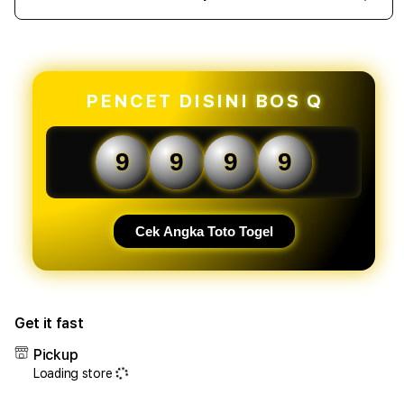
Decrease
Incr
quantity
quant
for
for
LUXURY138
LUX
✈️
✈️
PENCET DISINI BOS Q
Link
Link
Alternatif
Alter
Terbaru
Terb
9
9
9
9
2026
2026
Situs
Situs
Toto
Toto
Macau
Maca
Cek Angka Toto Togel
Login
Logi
Bebas
Beba
Blokir
Bloki
Get it fast
Pickup
Loading store