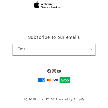
Site Terms of Use
Subscribe to our emails
Email
Facebook
Instagram
YouTube
Payment
methods
Â© 2025,
LUXURY138
Powered by Shopify