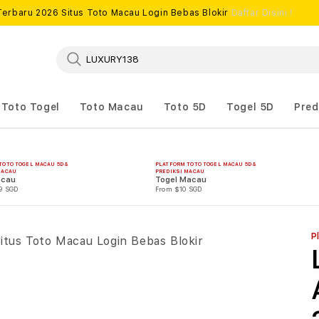
 Terbaru 2026 Situs Toto Macau Login Bebas Blokir
Daftar Disini !
Toto Togel
Toto Macau
Toto 5D
Togel 5D
Pred
TOTO TOGEL MACAU 5D &
PLATFORM TOTO TOGEL MACAU 5D &
MACAU
PREDIKSI MACAU
acau
Togel Macau
9 SGD
From $10 SGD
P