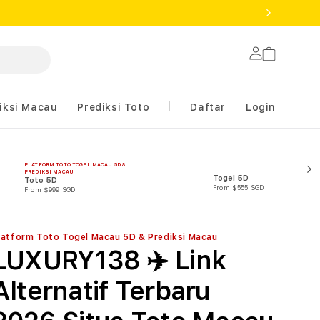
Log
Cart
in
iksi Macau
Prediksi Toto
Daftar
Login
PLATFORM TOTO TOGEL MACAU 5D &
PREDIKSI MACAU
Togel 5D
Toto 5D
From $555 SGD
From $999 SGD
latform Toto Togel Macau 5D & Prediksi Macau
LUXURY138 ✈️ Link
Alternatif Terbaru