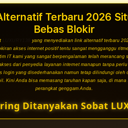
in
modal
lternatif Terbaru 2026 Si
Bebas Blokir
at
LUXURY138
yang menyediakan link alternatif terbaru 20
kiran akses internet positif tentu sangat mengganggu rit
, tim IT kami yang sangat berpengalaman telah merancang
diakses dari penyedia layanan internet manapun tanpa per
login yang disederhanakan namun tetap dilindungi oleh 
hil. Kini Anda bisa memasang taruhan kapan saja, di mana
perangkat genggam Anda.
ering Ditanyakan Sobat LU