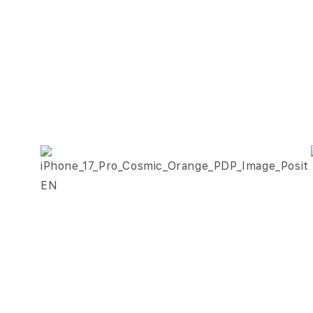
Open
media
1
in
modal