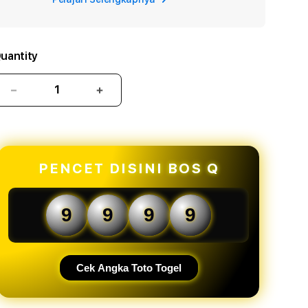
Care
uantity
Decrease
Increase
quantity
quantity
for
for
LUXURY138
LUXURY138
✈️
✈️
PENCET DISINI BOS Q
Link
Link
Alternatif
Alternatif
Terbaru
Terbaru
9
9
9
9
2026
2026
Situs
Situs
Toto
Toto
Macau
Macau
Cek Angka Toto Togel
Login
Login
Bebas
Bebas
Blokir
Blokir