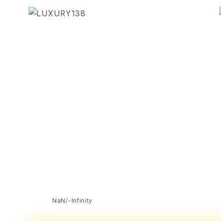
Open
media
6
in
modal
Open
of
NaN
/
-Infinity
media
8