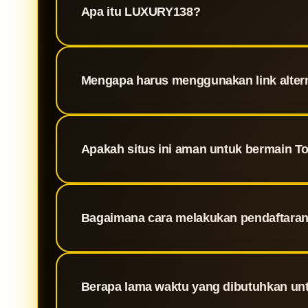
Apa itu LUXURY138?
LUXURY138 adalah platform penyedia lay
akses login bebas blokir serta sistem ke
Mengapa harus menggunakan link alter
Link alternatif diperlukan agar penggu
menggunakan link resmi terbaru, koneksi 
Apakah situs ini aman untuk bermain T
Ya, LUXURY138 sangat aman untuk bermain
dan informasi pribadi Anda terlindungi se
Bagaimana cara melakukan pendaftara
Anda cukup mengunjungi situs resmi melalui 
valid seperti nama rekening, nomor telepo
Berapa lama waktu yang dibutuhkan unt