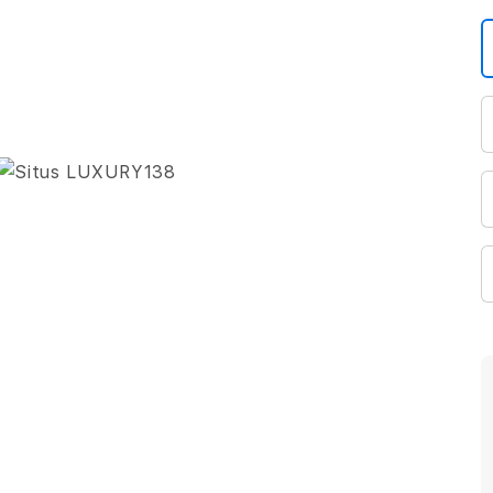
Open
media
3
in
modal