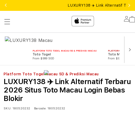
LUXURY138 ✈️ Link Alternatif Terb
Lo
in
PLATFORM TOTO TOGEL MACAU 5D & PREDIKSI MACAU
PLATFORM TOTO TOGEL
Toto Togel
Toto Macau
From $999 SGD
From $999 SGD
Platform Toto Togel Macau 5D & Prediksi Macau
LUXURY138 ✈️ Link Alternatif Terbaru
2026 Situs Toto Macau Login Bebas
Blokir
SKU:
180520232
Barcode:
180520232