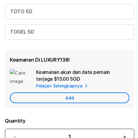
TOTO 5D
TOGEL 5D
Keamanan Di LUXURY138!
Keamanan akun dan data pemain
Ad
terjaga
$15.00 SGD
App
Pelajari Selengkapnya
Car
Add
Quantity