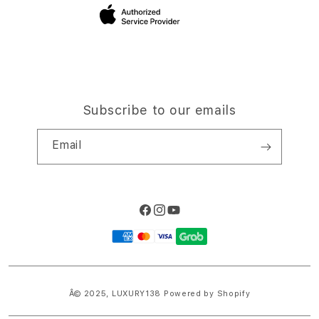
Site Terms of Use
Subscribe to our emails
Email
Facebook
Instagram
YouTube
Payment
methods
Â© 2025,
LUXURY138
Powered by Shopify