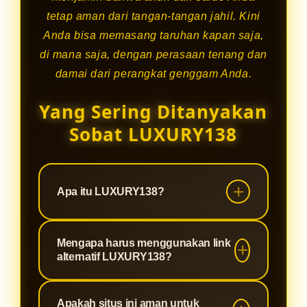
tetap aman dari tangan-tangan jahil. Kini
Anda bisa memasang taruhan kapan saja,
di mana saja, dengan perasaan tenang dan
damai dari perangkat genggam Anda.
Yang Sering Ditanyakan
Sobat LUXURY138
Apa itu LUXURY138?
LUXURY138 adalah platform
Mengapa harus menggunakan link
penyedia layanan permainan toto
alternatif LUXURY138?
online terpercaya yang fokus pada
Link alternatif diperlukan agar
kenyamanan pengguna dengan
Apakah situs ini aman untuk