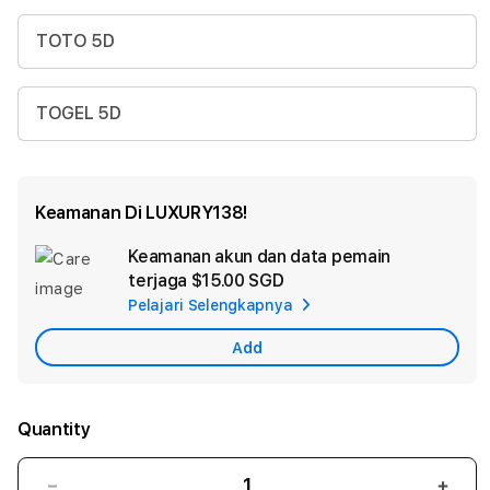
TOTO 5D
TOGEL 5D
Keamanan Di LUXURY138!
Keamanan akun dan data pemain
Ad
terjaga
$15.00 SGD
App
Pelajari Selengkapnya
Car
Add
Quantity