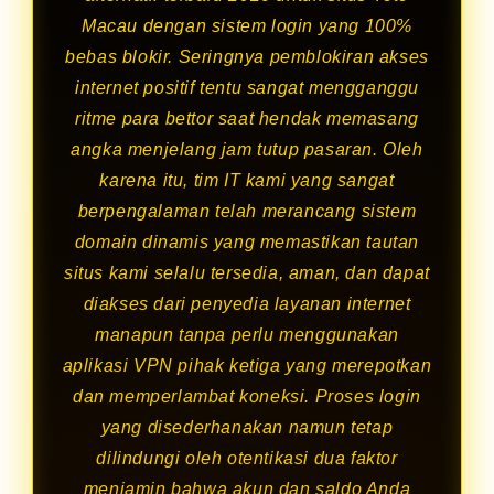
Macau dengan sistem login yang 100%
bebas blokir. Seringnya pemblokiran akses
internet positif tentu sangat mengganggu
ritme para bettor saat hendak memasang
angka menjelang jam tutup pasaran. Oleh
karena itu, tim IT kami yang sangat
berpengalaman telah merancang sistem
domain dinamis yang memastikan tautan
situs kami selalu tersedia, aman, dan dapat
diakses dari penyedia layanan internet
manapun tanpa perlu menggunakan
aplikasi VPN pihak ketiga yang merepotkan
dan memperlambat koneksi. Proses login
yang disederhanakan namun tetap
dilindungi oleh otentikasi dua faktor
menjamin bahwa akun dan saldo Anda