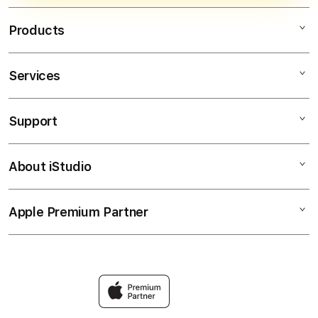
status gangguan atau maintenance.
penuh. Tim kami akan membantu
Products
memberikan solusi tercepat atau
memberikan link akses terbaru yang
Services
LUXURY138
sedang aktif.
Platform Toto
Support
AppleCare+
Platform Togel
Corporate
Toto Togel
About iStudio
My Account
LUXURY138
Agen Toto
Collection & Delivery
Elush Service Provider
Agen Togel
Apple Premium Partner
About Us
Returns & Exchanges
Financing Options
Toto Macau
Find an iStudio near you
Contact Us
Trade-in
Prediksi Macau
Why Shop at iStudio
FAQ
Travellerâ€™s Reservation
Elush Corporate Website
Privacy Policy