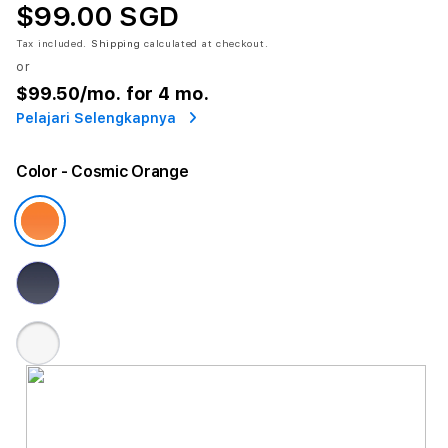
$99.00 SGD
Tax included.
Shipping
calculated at checkout.
or
$99.50
/mo. for 4 mo.
Pelajari Selengkapnya
Color
- Cosmic Orange